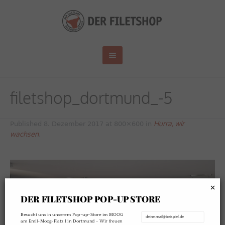
filetshop_dortmund_-5
Hurra, wir
Published
8. Dezember 2017
at 800×600 in
wachsen
.
×
DER FILETSHOP POP-UP STORE
Besucht uns in unserem Pop-up-Store im MOOG
am Emil-Moog-Platz 1 in Dortmund - Wir freuen