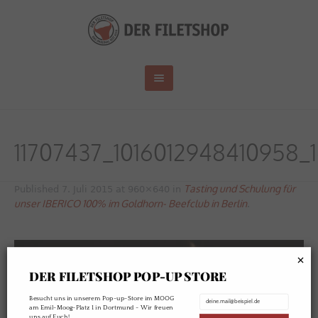
11707437_1016012948410958
Tasting und Schulung für
Published
7. Juli 2015
at 960×640 in
unser IBERICO 100% im Goldhorn- Beefclub in Berlin
.
×
DER FILETSHOP POP-UP STORE
Besucht uns in unserem Pop-up-Store im MOOG
am Emil-Moog-Platz 1 in Dortmund - Wir freuen
uns auf Euch!