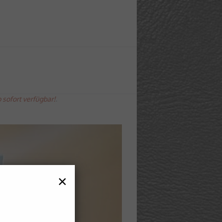
 sofort verfügbar!
.
×