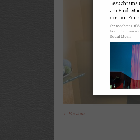
Besucht uns
am Emil-Moog
uns auf Euch
Ihr möchtet auf 
Euch für unseren 
Social Media
← Previous