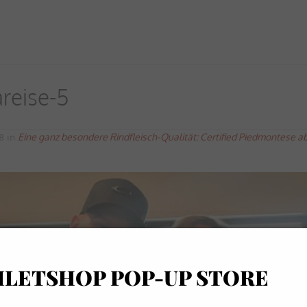
reise-5
Eine ganz besondere Rindfleisch-Qualität: Certified Piedmontese ab
8 in
ILETSHOP POP-UP STORE