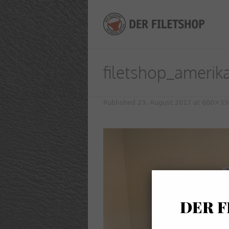
filetshop_amerika
Published
23. August 2017
at 600×33
DER F