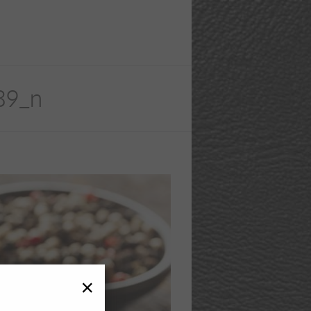
89_n
×