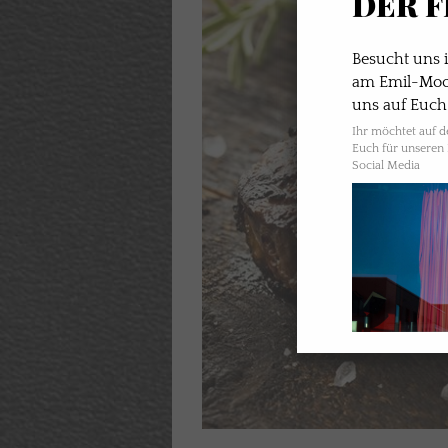
DER F
Besucht uns
am Emil-Moog
uns auf Euch
Ihr möchtet auf 
Euch für unseren 
Social Media