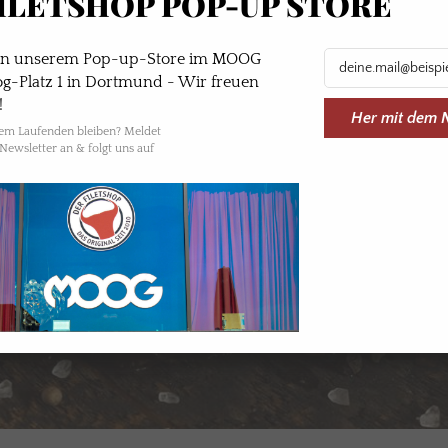
ILETSHOP POP-UP STORE
 in unserem Pop-up-Store im MOOG
-Platz 1 in Dortmund - Wir freuen
!
Her mit dem 
dem Laufenden bleiben? Meldet
Newsletter an & folgt uns auf