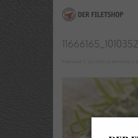
11666165_101035
Published
7. Juli 2015
at 960×639 in