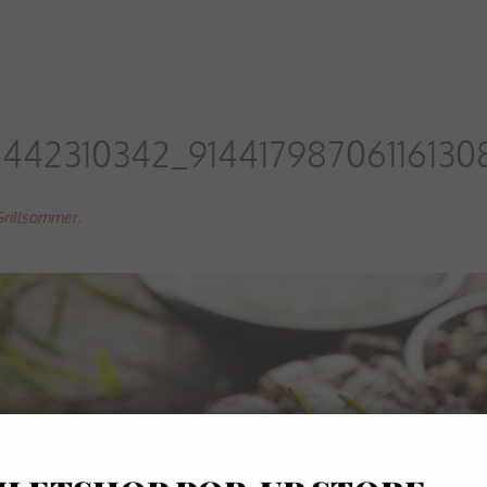
2442310342_91441798706116130
Grillsommer
.