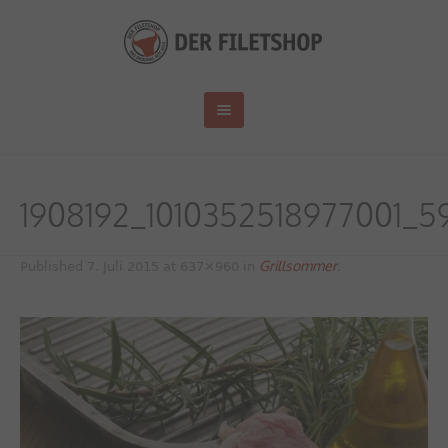
1908192_1010352518977001_
Grillsommer
Published
7. Juli 2015
at 637×960 in
.