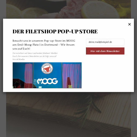
×
DER FILETSHOP POP-UP STORE
Besucht uns in unserem Pop-up-Store im MOOG
am Emil-Moog-Platz 1 in Dortmund - Wir freuen
uns auf Euch!
Her mit dem Newsletter
Ihr möchtet auf dem Laufenden bleiben? Meldet
Euch für unseren Newsletter an & folgt uns auf
Social Media